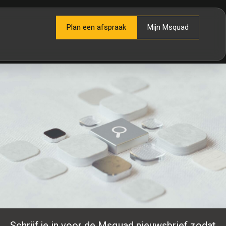
Plan een afspraak
Mijn Msquad
Schrijf je in voor de Msquad nieuwsbrief zodat