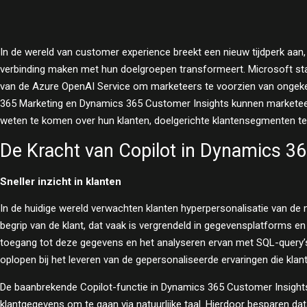
In de wereld van customer experience breekt een nieuw tijdperk aan, 
verbinding maken met hun doelgroepen transformeert. Microsoft st
van de Azure OpenAI Service om marketeers te voorzien van ongekend
365 Marketing en Dynamics 365 Customer Insights kunnen marketee
weten te komen over hun klanten, doelgerichte klantensegmenten te
De Kracht van Copilot in Dynamics 3
Sneller inzicht in klanten
In de huidige wereld verwachten klanten hyperpersonalisatie van de
begrip van de klant, dat vaak is vergrendeld in gegevensplatforms e
toegang tot deze gegevens en het analyseren ervan met SQL-query’
oplopen bij het leveren van de gepersonaliseerde ervaringen die klan
De baanbrekende Copilot-functie in Dynamics 365 Customer Insights
klantgegevens om te gaan via natuurlijke taal. Hierdoor besparen da