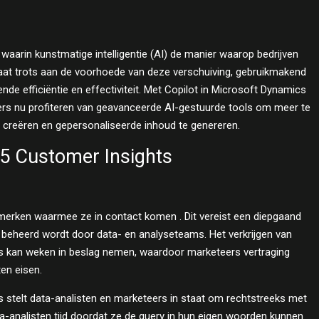
waarin kunstmatige intelligentie (AI) de manier waarop bedrijven
aat trots aan de voorhoede van deze verschuiving, gebruikmakend
e efficiëntie en effectiviteit. Met Copilot in Microsoft Dynamics
rs nu profiteren van geavanceerde AI-gestuurde tools om meer te
 creëren en gepersonaliseerde inhoud te genereren.
65 Customer Insights
 merken waarmee ze in contact komen . Dit vereist een diepgaand
n beheerd wordt door data- en analyseteams. Het verkrijgen van
s kan weken in beslag nemen, waardoor marketeers vertraging
ten eisen.
 stelt data-analisten en marketeers in staat om rechtstreeks met
ta-analisten tijd doordat ze de query in hun eigen woorden kunnen