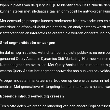
typen in plaats van de query in SQL te identificeren. Deze functie 
kunnen stellen met alledaagse taal en onmiddellijke antwoorden k
Met eenvoudige prompts kunnen marketeers klantenvoorkeuren en beh
waardoor de afhankelijkheid van het data- en analyticsteam wordt ve
klantervaringen en interacties te creëren die worden ondersteund d
Snel segmentideeën ontvangen
En dat is nog niet alles. Het richten op het juiste publiek is nu eenv
genaamd Query Assist in Dynamics 365 Marketing. Hiermee kunnen 
klantensegmenten overslaan. Met Query Assist kunnen marketeers 
waarna Query Assist het segment bouwt dat aan hun verzoek voldoe
Vroeger moesten marketeers vertrouwen op die ene persoon in het 
creëren. Met generatieve AI-targeting kunnen marketeers nu snel van
Boeiende inhoud eenvoudig creëren
Ten slotte delen we graag de lancering van een andere Copilot-funct