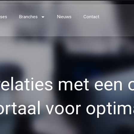
ses
Branches
Nieuws
Contact
trelaties met een
rtaal voor optim