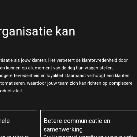
rganisatie kan
isatie als jouw klanten. Het verbetert de klanttevredenheid door
nten kunnen op elk moment van de dag hun vragen stellen,
gere tevredenheid en loyaliteit. Daarnaast verhoogt een klanten
automatiseren, waardoor jouw team zich kan richten op complexere
ductiviteit.
e en
Verbeterde klanttevredenheid
Een klant portaal biedt klanten 24/7 toegang
tot informatie en ondersteuning, waardoor