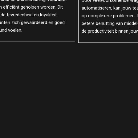
lvoorkomende vragen en taken te
Een klant portaal centralis
seren, kan jouw team zich richten
en maakt het eenvoudiger v
xere problemen. Dit leidt tot een
jouw team om informatie uit
enutting van middelen en verhoogt
verbetert de samenwerking 
tiviteit binnen jouw organisatie.
een meer gestroomlijnde en
interactie.