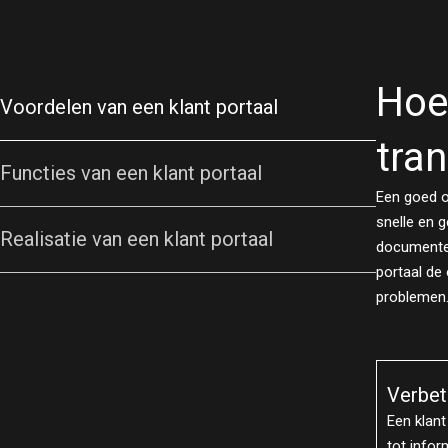
Hoe
Voordelen van een klant portaal
tra
Functies van een klant portaal
Een goed o
snelle en 
Realisatie van een klant portaal
documenten
portaal de
problemen. 
Verbeterde klanttevredenheid
Verhoo
efficië
Een klant portaal biedt klanten 24/7 toegang
tot informatie en ondersteuning, waardoor