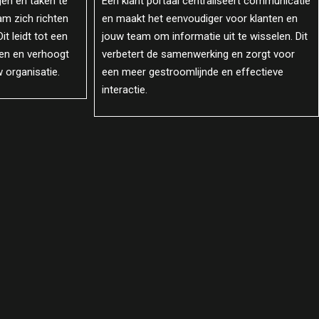
eert communicatie
ze snel en efficiënt geholpen worden. Dit
oor klanten en
verhoogt de tevredenheid en loyaliteit,
 te wisselen. Dit
omdat klanten zich gewaardeerd en goed
en zorgt voor
ondersteund voelen.
 effectieve