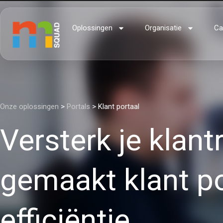
Oplossingen
Organisatie
Ca
Onze oplossingen
>
Portals
> Klant portaal
Versterk je klan
gemaakt klant po
efficiëntie