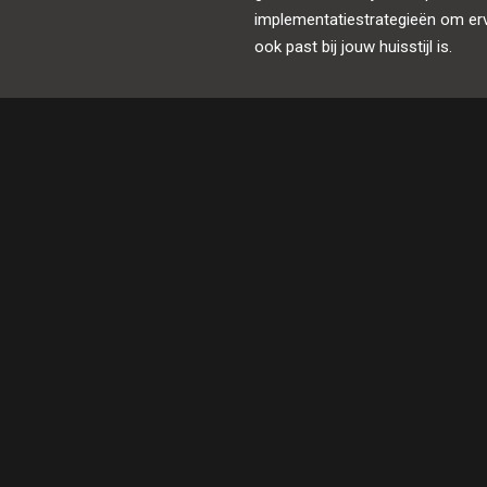
implementatiestrategieën om ervo
ook past bij jouw huisstijl is.