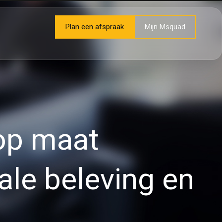
Plan een afspraak
Mijn Msquad
 op maat
ale beleving en