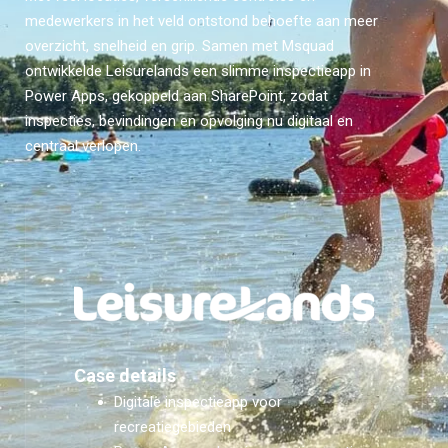
medewerkers in het veld ontstond behoefte aan meer
overzicht, snelheid en grip. Samen met Msquad
ontwikkelde Leisurelands een slimme inspectieapp in
Power Apps, gekoppeld aan SharePoint, zodat
inspecties, bevindingen en opvolging nu digitaal en
centraal verlopen.
Case details
Digitale inspectieapp voor
recreatiegebieden