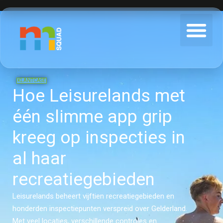
KLANTCASE
Hoe Leisurelands met
één slimme app grip
kreeg op inspecties in
al haar
recreatiegebieden
Leisurelands beheert vijftien recreatiegebieden en
honderden inspectiepunten verspreid over Gelderland.
Met veel locaties, verschillende controles en