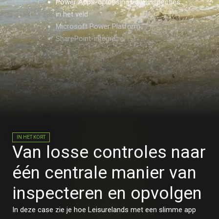
Power Apps-oplossing voor inspecties
in het veld
Microsoft Power Platform
SharePoint-integratie
IN HET KORT
Van losse controles naar
één centrale manier van
inspecteren en opvolgen
In deze case zie je hoe Leisurelands met een slimme app