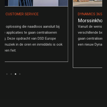
DYNAMICS 365 | ATS & HR
Morssinkhof Groep
Vanuit de wens om de HR-werkzaamheden van de
verschillende bedrijfsonderdelen en vestigingen meer te
gaan centraliseren naar één overzichtelijk systeem, is
een nieuw Dynamics ATS & HR systeem ontstaan.