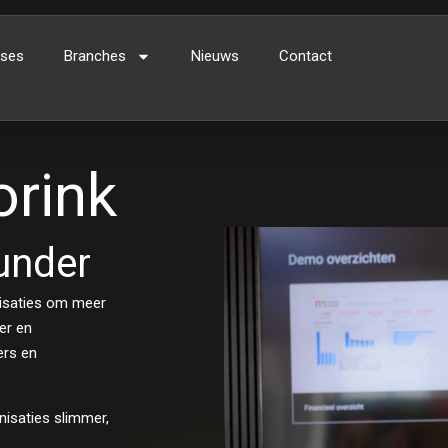
ses
Branches
Nieuws
Contact
rink
under
nisaties om meer
er en
ers en
nisaties slimmer,