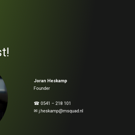
t!
Joran Heskamp
Founder
☎︎ 0541 – 218 101
✉ j.heskamp@msquad.nl