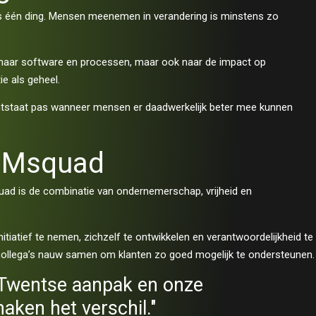
s één ding. Mensen meenemen in verandering is minstens zo
n naar software en processen, maar ook naar de impact op
e als geheel.
ntstaat pas wanneer mensen er daadwerkelijk beter mee kunnen
j Msquad
ad is de combinatie van ondernemerschap, vrijheid en
nitiatief te nemen, zichzelf te ontwikkelen en verantwoordelijkheid te
n collega’s nauw samen om klanten zo goed mogelijk te ondersteunen.
 Twentse aanpak en onze
aken het verschil."