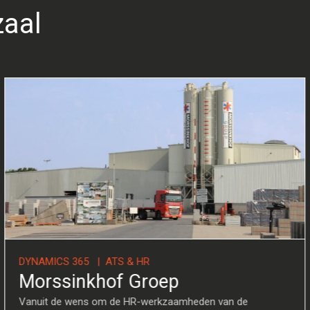
zaal
RVICE
DYNAMICS 365 | ATS & HR
Morssinkhof Groe
aadloos aansluit bij de
Vanuit de wens om de HR-werk