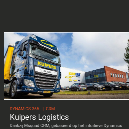
DYNAMICS 365 | CRM
p
Kuipers Logistics
zaamheden van de
Dankzij Msquad CRM, gebaseerd 