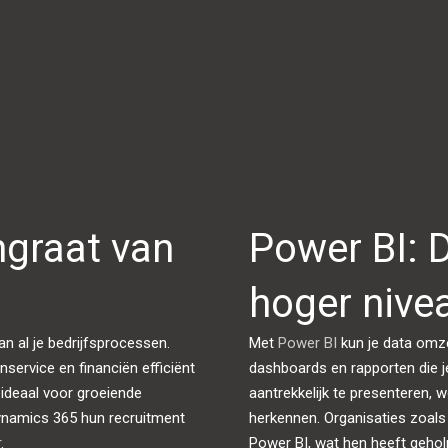
graat van
Power BI: 
hoger nive
n al je bedrijfsprocessen.
Met
Power BI
kun je data omzet
nservice en financiën efficiënt
dashboards en rapporten die j
5 ideaal voor groeiende
aantrekkelijk te presenteren,
Dynamics 365 hun recruitment
herkennen. Organisaties zoals
r
.
Power BI, wat hen heeft geholp