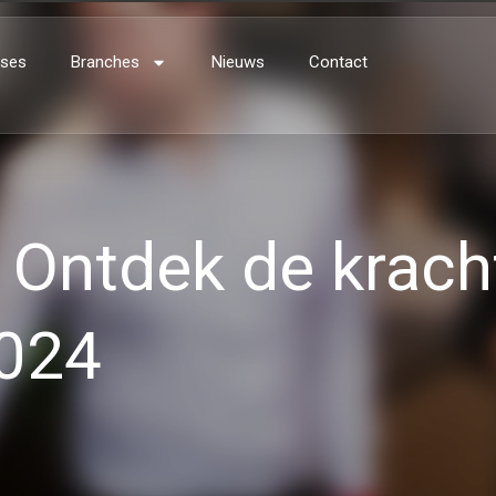
ses
Branches
Nieuws
Contact
: Ontdek de krach
2024